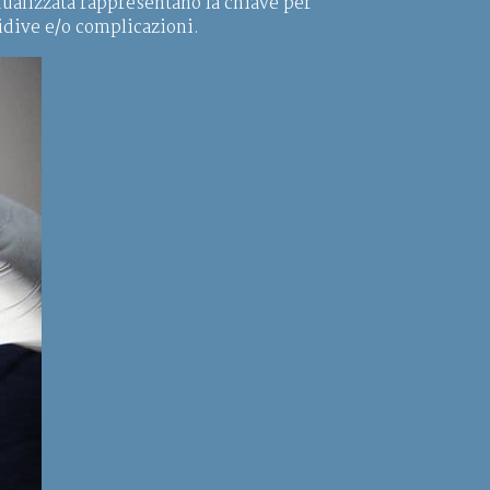
dualizzata rappresentano la chiave per
idive e/o complicazioni.