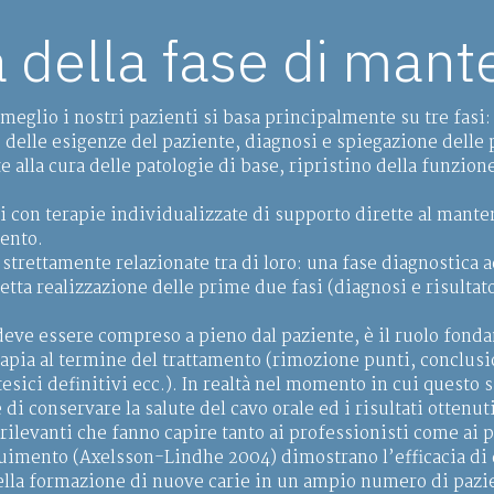
 della fase di man
l meglio i nostri pazienti si basa principalmente su tre fasi:
 delle esigenze del paziente, diagnosi e spiegazione delle 
te alla cura delle patologie di base, ripristino della funzi
i con terapie individualizzate di supporto dirette al mante
mento.
 strettamente relazionate tra di loro: una fase diagnostica 
tta realizzazione delle prime due fasi (diagnosi e risultato
deve essere compreso a pieno dal paziente, è il ruolo fon
rapia al termine del trattamento (rimozione punti, conclusio
sici definitivi ecc.). In realtà nel momento in cui questo s
 conservare la salute del cavo orale ed i risultati ottenuti
e rilevanti che fanno capire tanto ai professionisti come ai 
uimento (Axelsson-Lindhe 2004) dimostrano l’efficacia di 
lla formazione di nuove carie in un ampio numero di pazien