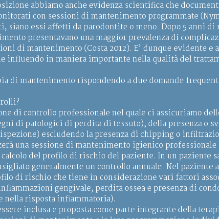
osizione abbiamo anche evidenza scientifica che documenta 
onitorati con sessioni di mantenimento programmate (Nyman
, siano essi affetti da parodontite o meno. Dopo 5 anni di
mento presentavano una maggior prevalenza di complicazio
ssioni di mantenimento (Costa 2012). E’ dunque evidente e
rie influendo in maniera importante nella qualità del tratt
apia di mantenimento rispondendo a due domande frequenti 
rolli?
ne di controllo professionale nel quale ci assicuriamo dell
gni di patologici di perdita di tessuto), della presenza o s
e ispezione) escludendo la presenza di chipping o infiltrazi
lizzerà una sessione di mantenimento igienico professionale
 calcolo del profilo di rischio del paziente. In un paziente
onsigliato generalmente un controllo annuale. Nel paziente a
ofilo di rischio che tiene in considerazione vari fattori asso
i infiammazioni gengivale, perdita ossea e presenza di con
e nella risposta infiammatoria).
ssere inclusa e proposta come parte integrante della terap