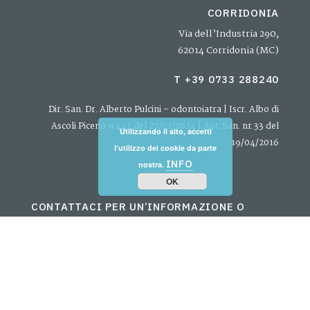
CORRIDONIA
Via dell’Industria 290,
62014 Corridonia (MC)
T +39 0733 288240
Dir. San. Dr. Alberto Pulcini – odontoiatra | Iscr. Albo di
Ascoli Piceno n.443 del 27/01/2024 | Aut. San. nr.33 del
Utilizzando il sito, accetti
19/04/2016
l'utilizzo dei cookie da parte
INFO
nostra.
OK
CONTATTACI PER UN’INFORMAZIONE O
FISSARE UN APPUNTAMENTO